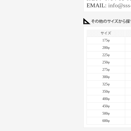
EMAIL:
info@sss
サイズ
175φ
200φ
225φ
250φ
275φ
300φ
325φ
350φ
400φ
450φ
500φ
600φ