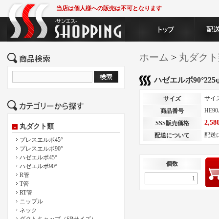
当店は個人様への販売は不可となります
ホーム
>
丸ダクト
ハゼエルボ90°225
サイ
サイズ
HE90
商品番号
2,5
SSS販売価格
丸ダクト類
配送
配送について
プレスエルボ45°
プレスエルボ90°
ハゼエルボ45°
個数
ハゼエルボ90°
R管
T管
RT管
ニップル
ネック