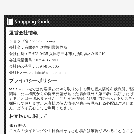
運営会社情報
ショップ名：SSS Shopping
会社名：有限会社進栄創業製作所
会社住所：〒673-0435 兵庫県三木市別所町高木949-210
会社電話番号：0794-86-7800
会社FAX番号：0794-81-0005
会社Eメール：
info@sss-duct.com
プライバシーポリシー
SSS Shoppingではお客様とのやり取りの中で得た個人情報を裁判所、
関等、公共機関からの提出要請があった場合以外の第三者に譲渡または
することは一切ありません、ご注文送信等にはSSLで暗号化するシステ
採用しております。お客様の個人情報が他から見られる心配はございま
ん。どうぞ安心してご利用ください。
お支払いに関して
ご入金のタイミングや土日祝日をはさむ場合は確認が遅れることもござ