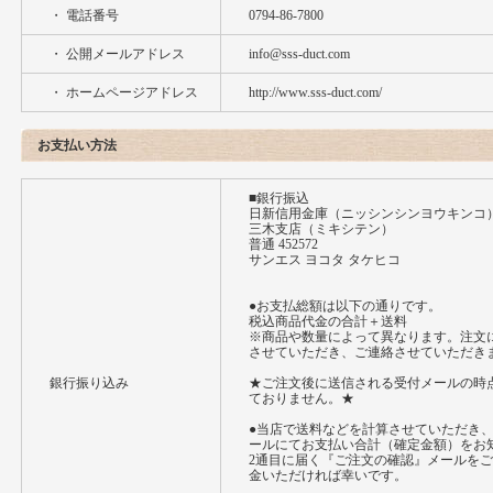
・ 電話番号
0794-86-7800
・ 公開メールアドレス
info@sss-duct.com
・ ホームページアドレス
http://www.sss-duct.com/
お支払い方法
■銀行振込
日新信用金庫（ニッシンシンヨウキンコ
三木支店（ミキシテン）
普通 452572
サンエス ヨコタ タケヒコ
●お支払総額は以下の通りです。
税込商品代金の合計＋送料
※商品や数量によって異なります。注文
させていただき、ご連絡させていただき
銀行振り込み
★ご注文後に送信される受付メールの時
ておりません。★
●当店で送料などを計算させていただき
ールにてお支払い合計（確定金額）をお
2通目に届く『ご注文の確認』メールを
金いただければ幸いです。