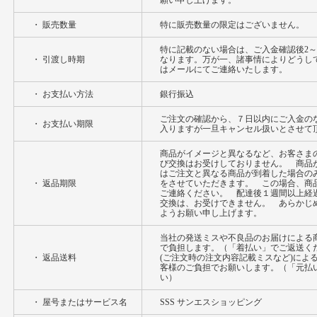
願い申し上げます。
・ 販売数量
特に販売数量の限定はございません。
特に記載のない場合は、ご入金確認後2～
・ 引渡し時期
なります。万が一、諸事情によりどうし
はメールにてご連絡いたします。
・ お支払い方法
銀行振込
ご注文の確認から、７日以内にご入金の
・ お支払い期限
入りますが一旦キャンセル扱いとさせて
商品がイメージと異なるなど、お客さま
び交換はお受けしておりません。 商品
はご注文と異なる商品が到着した場合の
・ 返品期限
をさせていただきます。 この場合、商
ご連絡ください。 配達後１週間以上経
交換は、お受けできません。 あらかじ
ようお願い申し上げます。
当社の発送ミスや不良品のお届けによる
で負担します。（「着払い」でご返送く
・ 返品送料
(ご注文時の注文内容記載ミスなど)によ
客様のご負担でお願いします。（「元払
い）
・ 屋号またはサービス名
SSS サンエスショッピング