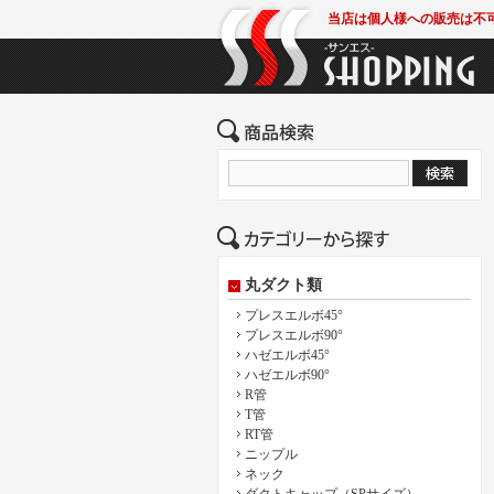
当店は個人様への販売は不
丸ダクト類
プレスエルボ45°
プレスエルボ90°
ハゼエルボ45°
ハゼエルボ90°
R管
T管
RT管
ニップル
ネック