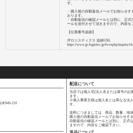
す。
・購入後の自動返信メールでお知らせす
おります。
・自動返信の確認メールとは別に、正式
ールを送付させて頂きますので、内容を
【伝票番号追跡】
JPロジスティクス 追跡URL
https://www.jp-logistics.jp/fwexphp/inquiry/cha
配送について
当店では個人宅(法人名または屋号の記
ます。
※個人事業主様は個人名とは異なる法人
949-210
す。
送料につきましては、商品、数量、地
購入後の自動返信メールでお知らせす
自動返信の確認メールとは別に、正式
ますので、内容をご確認下さい。
返品について