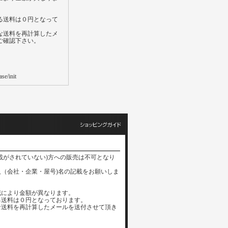
る送料は０円となって
な送料を再計算したメ
ご確認下さい。
se/init
載がされていない)方への販売は不可となり
（会社・企業・屋号)名の記載をお願いしま
域により金額が異なります。
る送料は０円となっております。
な送料を再計算したメールを送付させて頂き