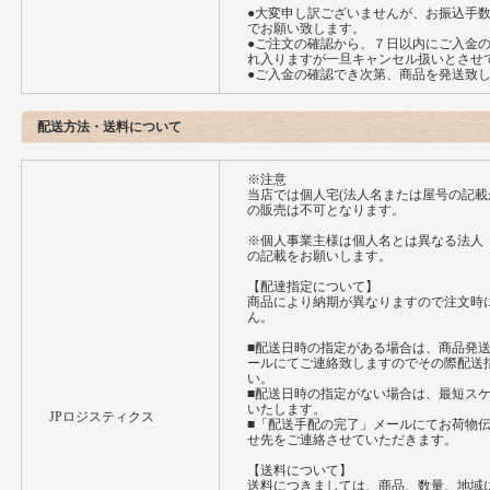
●大変申し訳ございませんが、お振込手
でお願い致します。
●ご注文の確認から、７日以内にご入金
れ入りますが一旦キャンセル扱いとさせ
●ご入金の確認でき次第、商品を発送致
配送方法・送料について
※注意
当店では個人宅(法人名または屋号の記載
の販売は不可となります。
※個人事業主様は個人名とは異なる法人
の記載をお願いします。
【配達指定について】
商品により納期が異なりますので注文時
ん。
■配送日時の指定がある場合は、商品発
ールにてご連絡致しますのでその際配送
い。
■配送日時の指定がない場合は、最短ス
いたします。
JPロジスティクス
■「配送手配の完了」メールにてお荷物
せ先をご連絡させていただきます。
【送料について】
送料につきましては、商品、数量、地域