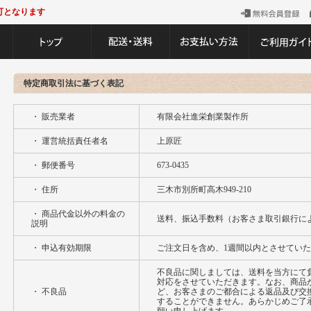
可となります
特定商取引法に基づく表記
・ 販売業者
有限会社進栄創業製作所
・ 運営統括責任者名
上原匠
・ 郵便番号
673-0435
・ 住所
三木市別所町高木949-210
・ 商品代金以外の料金の
送料、振込手数料（お客さま取引銀行に
説明
・ 申込有効期限
ご注文日を含め、1週間以内とさせてい
不良品に関しましては、送料を当方にて
対応をさせていただきます。なお、商品
・ 不良品
ど、お客さまのご都合による返品及び交
することができません。あらかじめご了