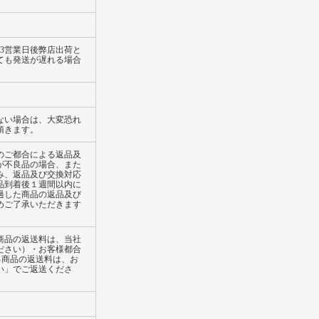
3営業日後弊店出荷と
ても発送が遅れる場合
ない場合は、大変恐れ
頂きます。
のご都合による返品及
が不良品の場合、また
み、返品及び交換対応
品到着後１週間以内に
過した商品の返品及び
めご了承いただきます
商品の返送料は、当社
ださい）・お客様都合
る商品の返送料は、お
い」でご返送くださ