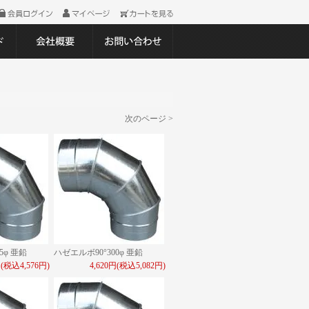
次のページ >
5φ 亜鉛
ハゼエルボ90°300φ 亜鉛
円(税込4,576円)
4,620円(税込5,082円)