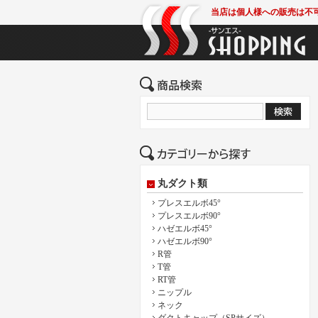
当店は個人様への販売は不
丸ダクト類
プレスエルボ45°
プレスエルボ90°
ハゼエルボ45°
ハゼエルボ90°
R管
T管
RT管
ニップル
ネック