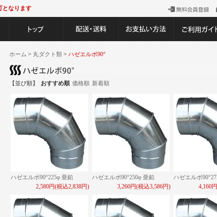
可となります
ホーム
>
丸ダクト類
>
ハゼエルボ90°
【並び順】
おすすめ順
価格順
新着順
ハゼエルボ90°225φ 亜鉛
ハゼエルボ90°250φ 亜鉛
ハゼエルボ90°27
2,580円(税込2,838円)
3,260円(税込3,586円)
4,160