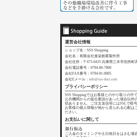
運営会社情報
ショップ名：SSS Shopping
会社名：有限会社進栄創業製作所
会社住所：〒673-0435 兵庫県三木市別所町高木
会社電話番号：0794-86-7800
会社FAX番号：0794-81-0005
会社Eメール：
info@sss-duct.com
プライバシーポリシー
SSS Shoppingではお客様とのやり取
公共機関からの提出要請があった場合以外
切ありません、ご注文送信等にはSSLで暗
お客様の個人情報が他から見られる心配は
ださい。
お支払いに関して
ご入金のタイミングや土日祝日をはさむ場