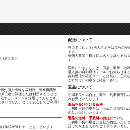
配送について
当店では個人宅(法人名または屋号の記
ます。
※個人事業主様は個人名とは異なる法人
949-210
す。
送料につきましては、商品、数量、地
購入後の自動返信メールでお知らせす
自動返信の確認メールとは別に、正式
ますので、内容をご確認下さい。
返品について
りの中で得た個人情報を裁判所、警察機関等、
の第三者に譲渡または利用することは一
初期不良の場合は、商品ご到着後7日以
号化するシステムを採用しております。
みお受けいたします。
ございません。どうぞ安心してご利用く
返品を受け付ける条件
→初期不良の場合は、商品ご到着後7日
のみお受けいたします。
返品の送料・手数料の負担について
→初期不良の場合は当社が負担いたしま
受けできませんのでご了承下さいませ
合は確認が遅れることもございます。