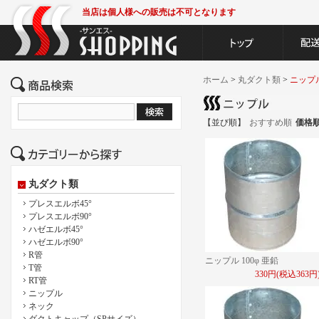
当店は個人様への販売は不可となります
ホーム
>
丸ダクト類
>
ニップ
【並び順】
おすすめ順
価格
丸ダクト類
プレスエルボ45°
プレスエルボ90°
ハゼエルボ45°
ハゼエルボ90°
R管
ニップル 100φ 亜鉛
T管
330円(税込363円
RT管
ニップル
ネック