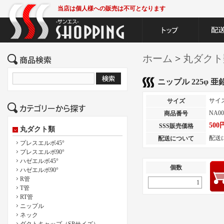
当店は個人様への販売は不可となります
ホーム
>
丸ダクト
ニップル 225φ 亜
サイ
サイズ
NA00
商品番号
500
SSS販売価格
丸ダクト類
配送
配送について
プレスエルボ45°
プレスエルボ90°
ハゼエルボ45°
個数
ハゼエルボ90°
R管
T管
RT管
ニップル
ネック