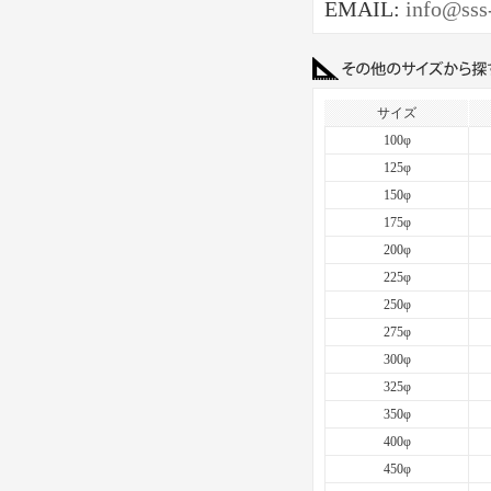
EMAIL:
info@sss
サイズ
100φ
125φ
150φ
175φ
200φ
225φ
250φ
275φ
300φ
325φ
350φ
400φ
450φ