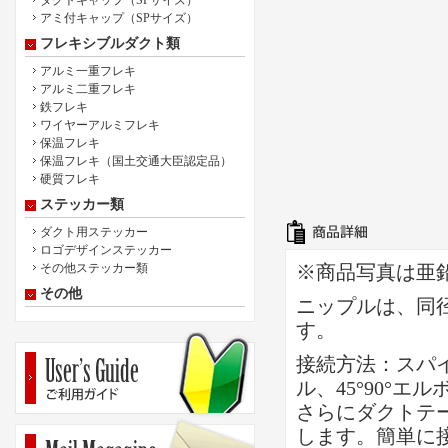
ダクトキャップ（SPサイズ）
アミ付キャップ（SPサイズ）
フレキシブルダクト類
アルミ一重フレキ
アルミ二重フレキ
鉄フレキ
ワイヤーアルミフレキ
保温フレキ
保温フレキ（国土交通大臣認定品）
硬質フレキ
ステッカー類
ダクト用ステッカー
ロゴデザインステッカー
その他ステッカー類
※商品写真は亜
その他
ニップルは、同
す。
接続方法：スパ
ル、45°90°
さらにダクトテ
します。簡単に