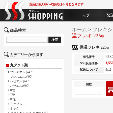
当店は個人様への販売は不可となります
ホーム
>
フレキシ
温フレキ 225φ
保温フレキ 225φ
HFK0
商品番号
1,5
SSS販売価格
丸ダクト類
配送
配送について
プレスエルボ45°
プレスエルボ90°
ハゼエルボ45°
個数
ハゼエルボ90°
R管
T管
RT管
ニップル
ネック