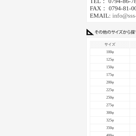
TEL： 0794-86-7
FAX： 0794-81-0
EMAIL:
info@sss
サイズ
100φ
125φ
150φ
175φ
200φ
225φ
250φ
275φ
300φ
325φ
350φ
400φ