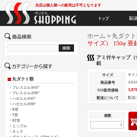
当店は個人様への販売は不可となります
ホーム
>
丸ダクト
サイズ） 150φ 亜
アミ付キャップ（SP
鉛
サイ
サイズ
丸ダクト類
ANA0
商品番号
プレスエルボ45°
3,8
SSS販売価格
プレスエルボ90°
配送
配送について
ハゼエルボ45°
ハゼエルボ90°
R管
T管
個数
RT管
ニップル
ネック