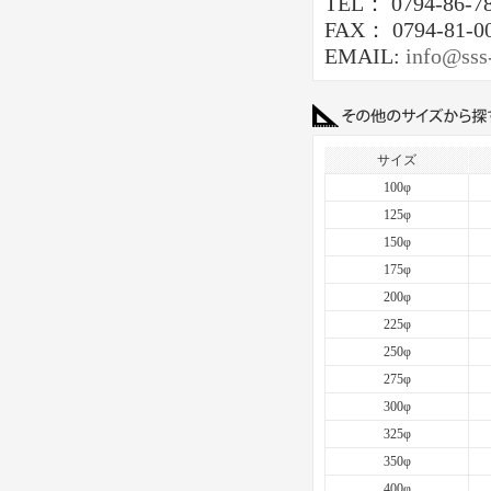
TEL： 0794-86-7
FAX： 0794-81-0
EMAIL:
info@sss
サイズ
100φ
125φ
150φ
175φ
200φ
225φ
250φ
275φ
300φ
325φ
350φ
400φ