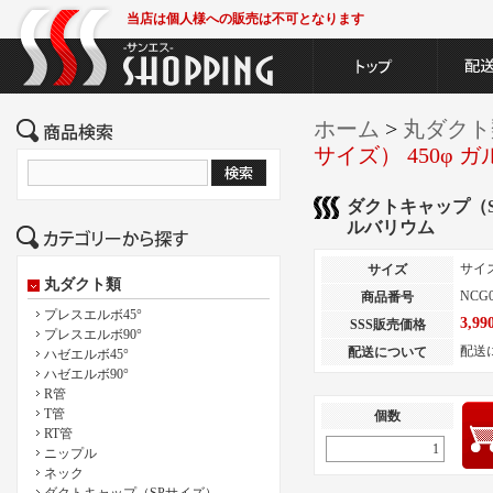
当店は個人様への販売は不可となります
ホーム
>
丸ダクト
サイズ） 450φ 
ダクトキャップ（SP
ルバリウム
サイ
サイズ
丸ダクト類
NCG0
商品番号
プレスエルボ45°
3,9
SSS販売価格
プレスエルボ90°
配送
配送について
ハゼエルボ45°
ハゼエルボ90°
R管
T管
個数
RT管
ニップル
ネック