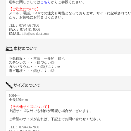
送料に関しましては
こちら
からご参照ください。
【ご注文について】
メール、電話、FAXでの注文も可能となっております。サイトに記載されて
たら、お気軽にお問合せください。
TEL： 0794-86-7800
FAX： 0794-81-0006
EMAIL:
info@sss-duct.com
亜鉛鉄板・・・主流、一般的、錆△
ステンレス・・・錆びない◎
ガルバリウム・・・錆びにくい○
塩ビ鋼板・・・錆びにくい◎
100Φ～
全長150ｍｍ
【その他サイズについて】
上記サイズ以外でも制作が可能な場合がございます。
ご希望のサイズがあれば、下記までお問い合わせください。
TEL： 0794-86-7800