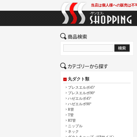
当店は個人様への販売は不
丸ダクト類
プレスエルボ45°
プレスエルボ90°
ハゼエルボ45°
ハゼエルボ90°
R管
T管
RT管
ニップル
ネック