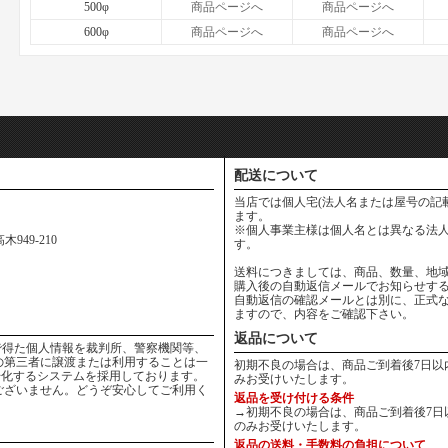
500φ
商品ページへ
商品ページへ
600φ
商品ページへ
商品ページへ
配送について
当店では個人宅(法人名または屋号の記
ます。
※個人事業主様は個人名とは異なる法人
949-210
す。
送料につきましては、商品、数量、地
購入後の自動返信メールでお知らせす
自動返信の確認メールとは別に、正式
ますので、内容をご確認下さい。
返品について
りの中で得た個人情報を裁判所、警察機関等、
の第三者に譲渡または利用することは一
初期不良の場合は、商品ご到着後7日以
号化するシステムを採用しております。
みお受けいたします。
ございません。どうぞ安心してご利用く
返品を受け付ける条件
→初期不良の場合は、商品ご到着後7日
のみお受けいたします。
返品の送料・手数料の負担について