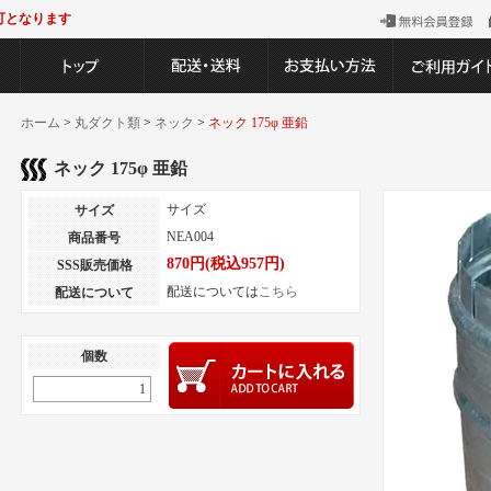
可となります
ホーム
>
丸ダクト類
>
ネック
>
ネック 175φ 亜鉛
ネック 175φ 亜鉛
サイズ
サイズ
NEA004
商品番号
870円(税込957円)
SSS販売価格
配送については
こちら
配送について
個数