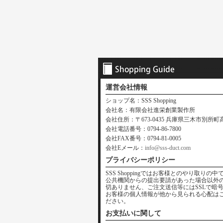
運営会社情報
ショップ名：SSS Shopping
会社名：有限会社進栄創業製作所
会社住所：〒673-0435 兵庫県三木市別所町高木
会社電話番号：0794-86-7800
会社FAX番号：0794-81-0005
会社Eメール：
info@sss-duct.com
プライバシーポリシー
SSS Shoppingではお客様とのやり取
公共機関からの提出要請があった場合以外
切ありません、ご注文送信等にはSSLで暗
お客様の個人情報が他から見られる心配は
ださい。
お支払いに関して