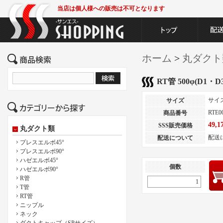
当店は個人様への販売は不可となります
ホーム
>
丸ダクト
RT管 500φ(D1・D3
サイ
サイズ
RTE0
商品番号
49,
SSS販売価格
丸ダクト類
配送
配送について
プレスエルボ45°
プレスエルボ90°
ハゼエルボ45°
個数
ハゼエルボ90°
R管
T管
RT管
ニップル
ネック