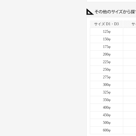
サイズ D1・D3
サ
125φ
150φ
175φ
200φ
225φ
250φ
275φ
300φ
325φ
350φ
400φ
450φ
500φ
600φ