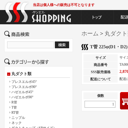
当店は個人様への販売は不可となります
ホーム
>
丸ダクト
T管 225φ(D1・D2)
サイ
サイズ
TA00
商品番号
2,8
SSS販売価格
丸ダクト類
配送
配送について
プレスエルボ45°
プレスエルボ90°
ハゼエルボ45°
個数
ハゼエルボ90°
R管
T管
RT管
ニップル
ネック