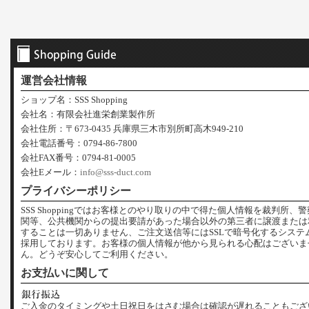
運営会社情報
ショップ名：SSS Shopping
会社名：有限会社進栄創業製作所
会社住所：〒673-0435 兵庫県三木市別所町高木949-210
会社電話番号：0794-86-7800
会社FAX番号：0794-81-0005
会社Eメール：
info@sss-duct.com
プライバシーポリシー
SSS Shoppingではお客様とのやり取りの中で得た個人情報を裁判所、
関等、公共機関からの提出要請があった場合以外の第三者に譲渡または
することは一切ありません、ご注文送信等にはSSLで暗号化するシステ
採用しております。お客様の個人情報が他から見られる心配はございま
ん。どうぞ安心してご利用ください。
お支払いに関して
ご入金のタイミングや土日祝日をはさむ場合は確認が遅れることもござ