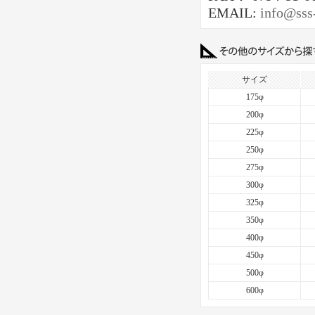
EMAIL:
info@sss
サイズ
175φ
200φ
225φ
250φ
275φ
300φ
325φ
350φ
400φ
450φ
500φ
600φ