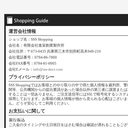
運営会社情報
ショップ名：SSS Shopping
会社名：有限会社進栄創業製作所
会社住所：〒673-0435 兵庫県三木市別所町高木949-210
会社電話番号：0794-86-7800
会社FAX番号：0794-81-0005
会社Eメール：
info@sss-duct.com
プライバシーポリシー
SSS Shoppingではお客様とのやり取りの中で得た個人情報を裁判所、
関等、公共機関からの提出要請があった場合以外の第三者に譲渡または
することは一切ありません、ご注文送信等にはSSLで暗号化するシステ
採用しております。お客様の個人情報が他から見られる心配はございま
ん。どうぞ安心してご利用ください。
お支払いに関して
ご入金のタイミングや土日祝日をはさむ場合は確認が遅れることもござ