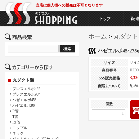
当店は個人様への販売は不可となります
ホーム
>
丸ダクト
ハゼエルボ45°275
サイ
サイズ
HE00
商品番号
3,3
SSS販売価格
丸ダクト類
配送
配送について
プレスエルボ45°
プレスエルボ90°
ハゼエルボ45°
個数
ハゼエルボ90°
R管
T管
RT管
ニップル
ネック