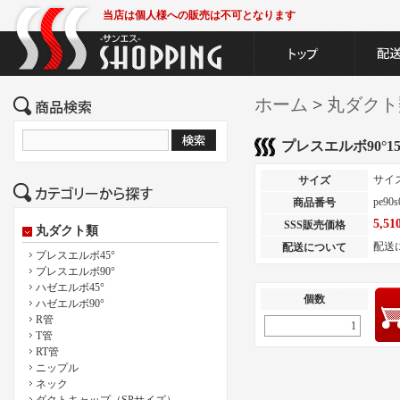
当店は個人様への販売は不可となります
ホーム
>
丸ダクト
プレスエルボ90°1
サイ
サイズ
pe90s
商品番号
5,5
SSS販売価格
丸ダクト類
配送
配送について
プレスエルボ45°
プレスエルボ90°
ハゼエルボ45°
個数
ハゼエルボ90°
R管
T管
RT管
ニップル
ネック