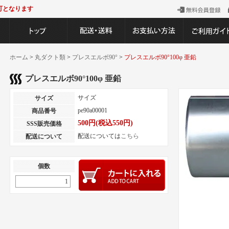
可となります
ホーム
>
丸ダクト類
>
プレスエルボ90°
>
プレスエルボ90°100φ 亜鉛
プレスエルボ90°100φ 亜鉛
サイズ
サイズ
pe90a00001
商品番号
500円(税込550円)
SSS販売価格
配送については
こちら
配送について
個数