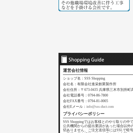
運営会社情報
ショップ名：SSS Shopping
会社名：有限会社進栄創業製作所
会社住所：〒673-0435 兵庫県三木市別所町高木
会社電話番号：0794-86-7800
会社FAX番号：0794-81-0005
会社Eメール：
info@sss-duct.com
プライバシーポリシー
SSS Shoppingではお客様とのやり取
公共機関からの提出要請があった場合以外
切ありません、ご注文送信等にはSSLで暗