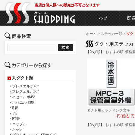
当店は個人様への販売は不可となります
ホーム
>
ステッカー類
>
ダク
【並び順】
おすすめ順
価格
丸ダクト類
プレスエルボ45°
プレスエルボ90°
ハゼエルボ45°
ハゼエルボ90°
R管
ダクト用カッティング文字
T管
1円(税込1円
RT管
ニップル
【並び順】
おすすめ順
価格
ネック