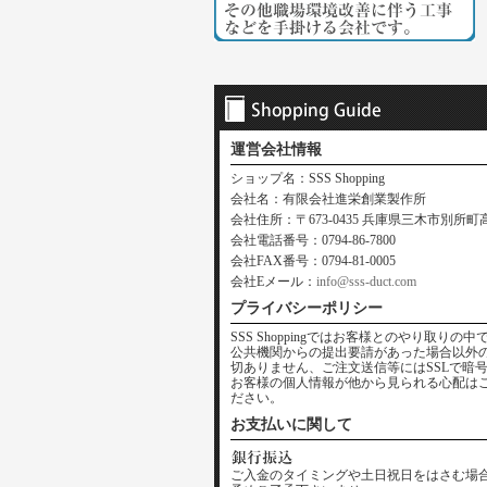
運営会社情報
ショップ名：SSS Shopping
会社名：有限会社進栄創業製作所
会社住所：〒673-0435 兵庫県三木市別所町高木
会社電話番号：0794-86-7800
会社FAX番号：0794-81-0005
会社Eメール：
info@sss-duct.com
プライバシーポリシー
SSS Shoppingではお客様とのやり取
公共機関からの提出要請があった場合以外
切ありません、ご注文送信等にはSSLで暗
お客様の個人情報が他から見られる心配は
ださい。
お支払いに関して
ご入金のタイミングや土日祝日をはさむ場