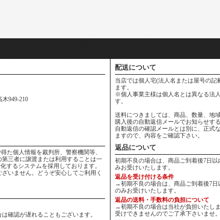
配送について
当店では個人宅(法人名または屋号の記
ます。
※個人事業主様は個人名とは異なる法人
949-210
す。
送料につきましては、商品、数量、地
購入後の自動返信メールでお知らせす
自動返信の確認メールとは別に、正式
ますので、内容をご確認下さい。
返品について
りの中で得た個人情報を裁判所、警察機関等、
の第三者に譲渡または利用することは一
初期不良の場合は、商品ご到着後7日以
号化するシステムを採用しております。
みお受けいたします。
ございません。どうぞ安心してご利用く
返品を受け付ける条件
→初期不良の場合は、商品ご到着後7日
のみお受けいたします。
返品の送料・手数料の負担について
→初期不良の場合は当社が負担いたしま
受けできませんのでご了承下さいませ
合は確認が遅れることもございます。