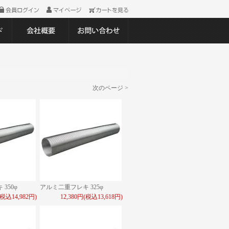
次のページ >
350φ
アルミ二重フレキ 325φ
(税込14,982円)
12,380円(税込13,618円)