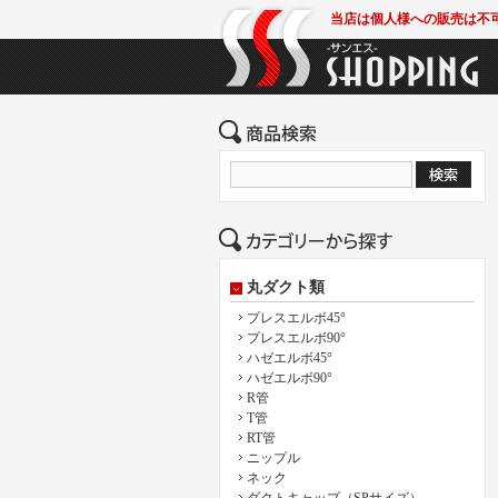
当店は個人様への販売は不
丸ダクト類
プレスエルボ45°
プレスエルボ90°
ハゼエルボ45°
ハゼエルボ90°
R管
T管
RT管
ニップル
ネック