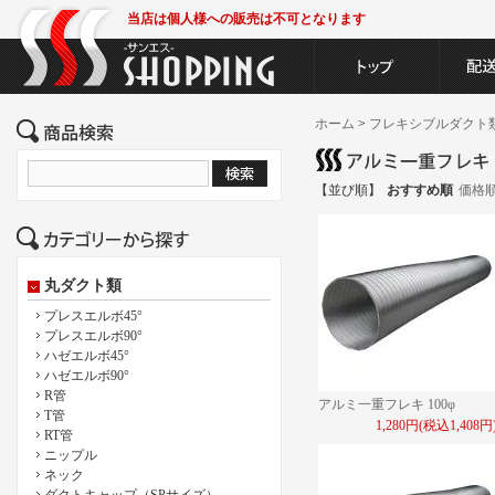
当店は個人様への販売は不可となります
ホーム
>
フレキシブルダクト
【並び順】
おすすめ順
価格
丸ダクト類
プレスエルボ45°
プレスエルボ90°
ハゼエルボ45°
ハゼエルボ90°
R管
アルミ一重フレキ 100φ
T管
1,280円(税込1,408円
RT管
ニップル
ネック